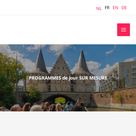
Aller
FR
EN
DE
NL
au
contenu
PROGRAMMES de jour SUR MESURE