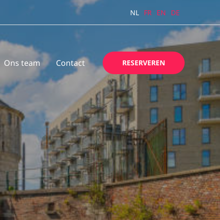
NL
FR
EN
DE
Ons team
Contact
RESERVEREN