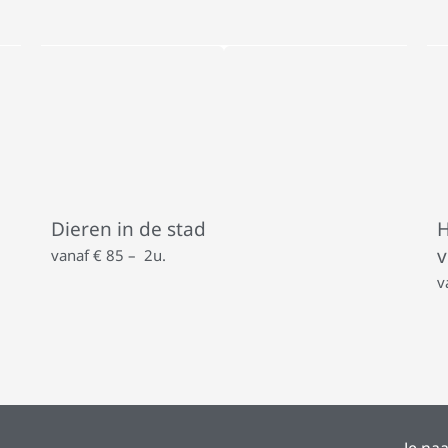
Dieren in de stad
H
v
vanaf € 85 – 2u.
v
Je na