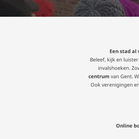
Een stad al
Beleef, kijk en luis
invalshoeken. Zo
centrum
van Gent. Wa
Ook verenigingen en
Online b