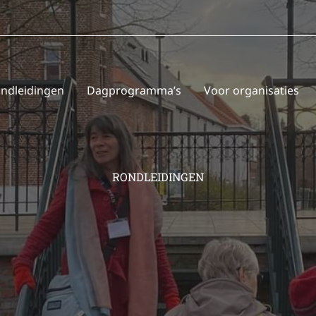
ndleidingen
Dagprogramma’s
Voor organisaties
RONDLEIDINGEN