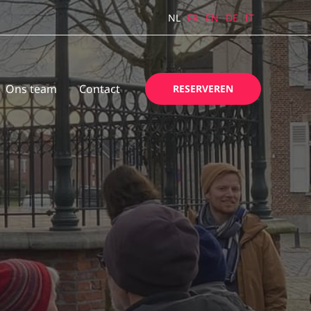
NL
FR
EN
DE
IT
Ons team
Contact
RESERVEREN