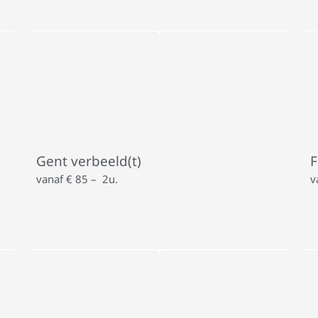
Gent verbeeld(t)
F
vanaf € 85 – 2u.
v