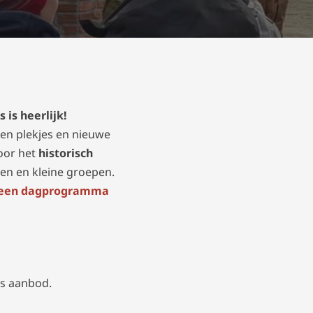
is heerlijk!
gen plekjes en nieuwe
oor het
historisch
uen en kleine groepen.
f een dagprogramma
ns aanbod.